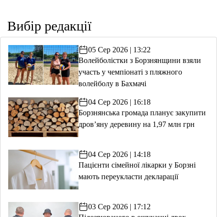
Вибір редакції
05 Сер 2026 | 13:22
Волейболістки з Борзнянщини взяли
участь у чемпіонаті з пляжного
волейболу в Бахмачі
04 Сер 2026 | 16:18
Борзнянська громада планує закупити
дров’яну деревину на 1,97 млн грн
04 Сер 2026 | 14:18
Пацієнти сімейної лікарки у Борзні
мають переукласти декларації
03 Сер 2026 | 17:12