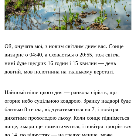
Етичний кодекс
Рекламні прайси
Ой, онучата мої, з новим світлим днем вас. Сонце
Про нас
визирне о 04:40, а сховається о 20:55, тож світла
нині буде щедрих 16 годин і 15 хвилин — день
Бюджет
довгий, мов полотнина на ткацькому верстаті.
Тендери
Найпомітніше цього дня — ранкова сірість, що
Контакти
огорне небо суцільною ковдрою. Зранку надворі буде
близько 8 тепла, відчуватиметься на 7, і повітря
дихатиме прохолодою льоху. Коли сонце підніметься
вище, хмари ще триматимуться, і повітря прогріється
до 14, по відчуттях — на градус менше, може