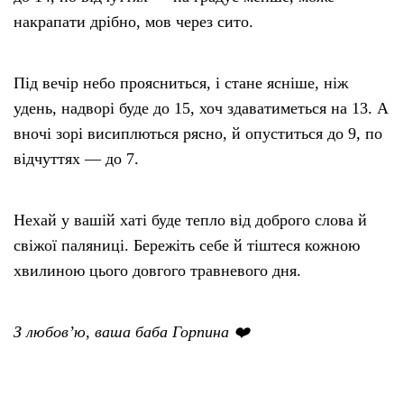
накрапати дрібно, мов через сито.
Під вечір небо проясниться, і стане ясніше, ніж
удень, надворі буде до 15, хоч здаватиметься на 13. А
вночі зорі висиплються рясно, й опуститься до 9, по
відчуттях — до 7.
Нехай у вашій хаті буде тепло від доброго слова й
свіжої паляниці. Бережіть себе й тіштеся кожною
хвилиною цього довгого травневого дня.
З любов’ю, ваша баба Горпина ❤️