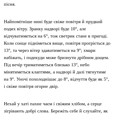
пісня.
Найпомітніше нині буде свіже повітря й прудкий
подих вітру. Зранку надворі буде 10°, але
відчуватиметься на 6°, тож светрик стане в пригоді.
Коли сонце підніметься вище, повітря прогріється до
13°, та через вітер здаватиметься на 9°; хмари
набіжать, і подекуди може бризнути дрібним дощем.
Під вечір триматиметься близько 13°, небо
мінятиметься клаптями, а надворі й далі тягнутиме
на 9°. Уночі похолоднішає до 8°, відчуття буде як 5°,
і свіже повітря огорне двір.
Нехай у хаті пахне чаєм і свіжим хлібом, а серце
зігрівають добрі слова. Бережіть себе й слухайте, як