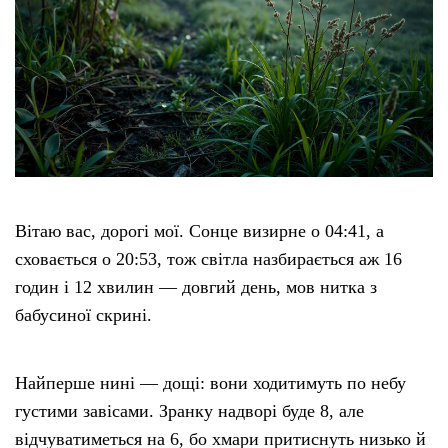
Вітаю вас, дорогі мої. Сонце визирне о 04:41, а
сховається о 20:53, тож світла назбирається аж 16
годин і 12 хвилин — довгий день, мов нитка з
бабусиної скрині.
Найперше нині — дощі: вони ходитимуть по небу
густими завісами. Зранку надворі буде 8, але
відчуватиметься на 6, бо хмари притиснуть низько й