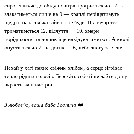
сиро. Ближче до обіду повітря прогріється до 12, та
здаватиметься лише на 9 — краплі періщатимуть
щедро, парасолька зайвою не буде. Під вечір теж
триматиметься 12, відчуття — 10, хмари
порідшають, та дощик іще навідуватиметься. А вночі
опуститься до 7, на дотик — 6, небо знову затягне.
Нехай у хаті пахне свіжим хлібом, а серце зігріває
тепло рідних голосів. Бережіть себе й не дайте дощу
вкрасти ваш настрій.
З любов’ю, ваша баба Горпина ❤️