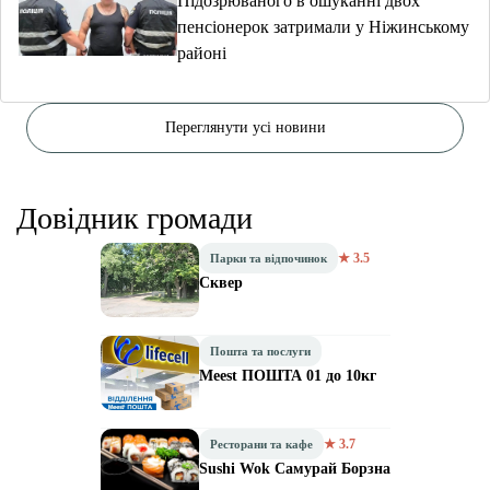
Підозрюваного в ошуканні двох
пенсіонерок затримали у Ніжинському
районі
Переглянути усі новини
Довідник громади
★ 3.5
Парки та відпочинок
Сквер
Пошта та послуги
Meest ПОШТА 01 до 10кг
★ 3.7
Ресторани та кафе
Sushi Wok Самурай Борзна