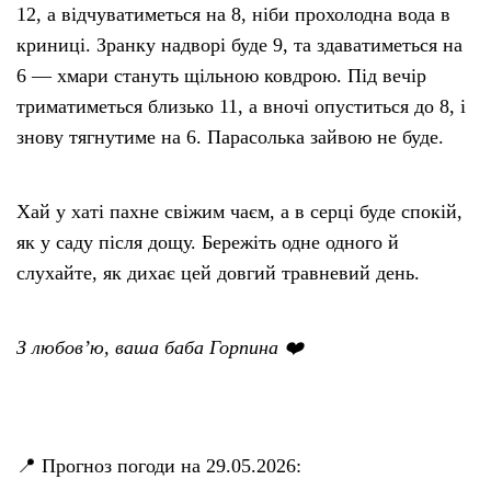
12, а відчуватиметься на 8, ніби прохолодна вода в
криниці. Зранку надворі буде 9, та здаватиметься на
6 — хмари стануть щільною ковдрою. Під вечір
триматиметься близько 11, а вночі опуститься до 8, і
знову тягнутиме на 6. Парасолька зайвою не буде.
Хай у хаті пахне свіжим чаєм, а в серці буде спокій,
як у саду після дощу. Бережіть одне одного й
слухайте, як дихає цей довгий травневий день.
З любов’ю, ваша баба Горпина ❤️
📍 Прогноз погоди на 29.05.2026: