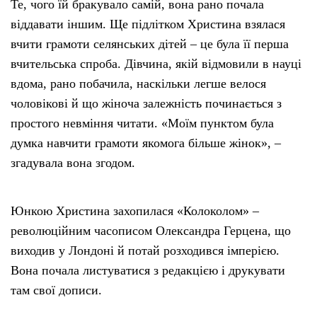
Те, чого їй бракувало самій, вона рано почала
віддавати іншим. Ще підлітком Христина взялася
вчити грамоти селянських дітей – це була її перша
вчительська спроба. Дівчина, якій відмовили в науці
вдома, рано побачила, наскільки легше велося
чоловікові й що жіноча залежність починається з
простого невміння читати. «Моїм пунктом була
думка навчити грамоти якомога більше жінок», –
згадувала вона згодом.
Юнкою Христина захопилася «Колоколом» –
революційним часописом Олександра Герцена, що
виходив у Лондоні й потай розходився імперією.
Вона почала листуватися з редакцією і друкувати
там свої дописи.