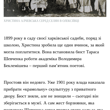
ХРИСТИНА АЛЧЕВСЬКА СЕРЕД СЕЛЯН В ОЛЕКСІЇВЦІ
1899 року в саду своєї харківської садиби, поряд зі
школою, Христина зробила ще один вчинок, за який
могла поплатитися. Вона встановила бюст Тараса
Шевченка роботи академіка Володимира
Беклемішева – перший памʼятник поетові.
Простояв він недовго. Уже 1901 року влада наказала
прибрати «крамольну» скульптуру з приватного
двору. Бюст зняли, але не знищили – сьогодні він
зберігається в музеї. А сам жест борзнянки, яка
поставила Шевченка серед троянд свого саду за два