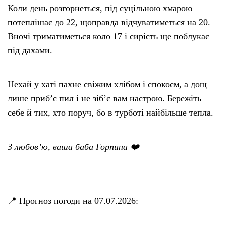
Коли день розгорнеться, під суцільною хмарою
потеплішає до 22, щоправда відчуватиметься на 20.
Вночі триматиметься коло 17 і сирість ще поблукає
під дахами.
Нехай у хаті пахне свіжим хлібом і спокоєм, а дощ
лише приб’є пил і не зіб’є вам настрою. Бережіть
себе й тих, хто поруч, бо в турботі найбільше тепла.
З любов’ю, ваша баба Горпина ❤️
📍 Прогноз погоди на 07.07.2026: