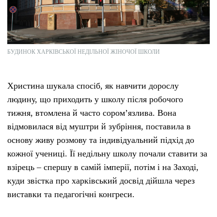
БУДИНОК ХАРКІВСЬКОЇ НЕДІЛЬНОЇ ЖІНОЧОЇ ШКОЛИ
Христина шукала спосіб, як навчити дорослу
людину, що приходить у школу після робочого
тижня, втомлена й часто соромʼязлива. Вона
відмовилася від муштри й зубріння, поставила в
основу живу розмову та індивідуальний підхід до
кожної учениці. Її недільну школу почали ставити за
взірець – спершу в самій імперії, потім і на Заході,
куди звістка про харківський досвід дійшла через
виставки та педагогічні конгреси.