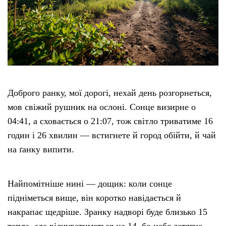
Доброго ранку, мої дорогі, нехай день розгорнеться,
мов свіжий рушник на ослоні. Сонце визирне о
04:41, а сховається о 21:07, тож світло триватиме 16
годин і 26 хвилин — встигнете й город обійти, й чай
на ґанку випити.
Найпомітніше нині — дощик: коли сонце
підніметься вище, він коротко навідається й
накрапає щедріше. Зранку надворі буде близько 15