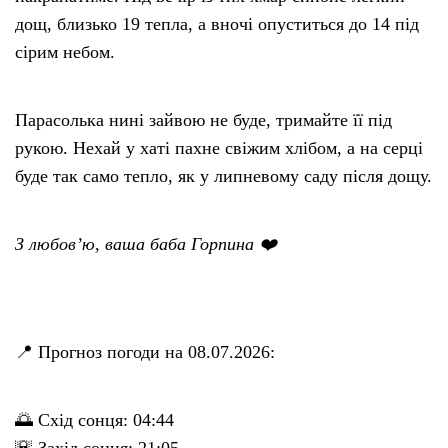
дощ, близько 19 тепла, а вночі опуститься до 14 під
сірим небом.
Парасолька нині зайвою не буде, тримайте її під
рукою. Нехай у хаті пахне свіжим хлібом, а на серці
буде так само тепло, як у липневому саду після дощу.
З любов’ю, ваша баба Горпина ❤️
📍 Прогноз погоди на 08.07.2026:
🌅 Схід сонця: 04:44
🌇 Захід сонця: 21:05