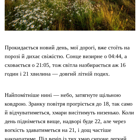
Етичний кодекс
Рекламні прайси
Прокидається новий день, мої дорогі, вже стоїть на
Про нас
порозі й дихає свіжістю. Сонце визирне о 04:44, а
сховається о 21:05, тож світла назбирається аж 16
Бюджет
годин і 21 хвилина — довгий літній подих.
Тендери
Найпомітніше нині — небо, затягнуте щільною
Контакти
ковдрою. Зранку повітря прогріється до 18, так само
й відчуватиметься, хмари висітимуть низенько. Коли
день підніметься вище, надворі буде 22, але через
вогкість здаватиметься на 21, і дощ частіше
накрапатиме. Під вечір із тих хмар сипоне легкий