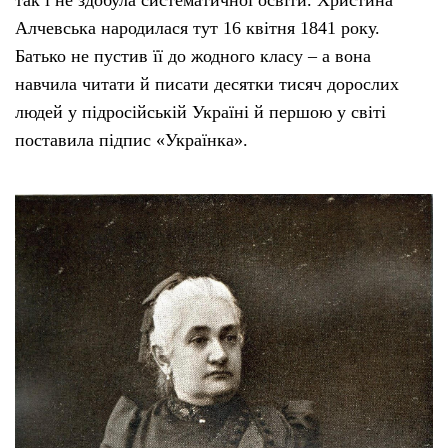
так і не здобула систематичної освіти. Христина
Алчевська народилася тут 16 квітня 1841 року.
Батько не пустив її до жодного класу – а вона
навчила читати й писати десятки тисяч дорослих
людей у підросійській Україні й першою у світі
поставила підпис «Українка».