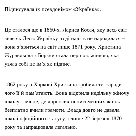
Підписувала їх псевдонімом «Українка».
Це сталося ще в 1860-х. Лариса Косач, яку весь світ
знає як Лесю Українку, тоді навіть не народилася –
вона зʼявиться на світ лише 1871 року. Христина
Журавльова з Борзни стала першою жінкою, яка
узяла собі це імʼя як підпис.
1862 року в Харкові Христина зробила те, заради
чого її й памʼятають. Вона відкрила недільну жіночу
школу – місце, де дорослих неписьменних жінок
безплатно вчили грамоти. Влада довго не давала
школі офіційного статусу, і лише 22 березня 1870
року та запрацювала легально.