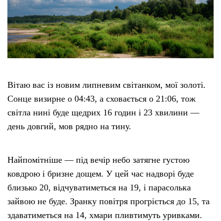
Вітаю вас із новим липневим світанком, мої золоті.
Сонце визирне о 04:43, а сховається о 21:06, тож
світла нині буде щедрих 16 годин і 23 хвилини —
день довгий, мов рядно на тину.
Найпомітніше — під вечір небо затягне густою
ковдрою і бризне дощем. У цей час надворі буде
близько 20, відчуватиметься на 19, і парасолька
зайвою не буде. Зранку повітря прогріється до 15, та
здаватиметься на 14, хмари пливтимуть уривками.