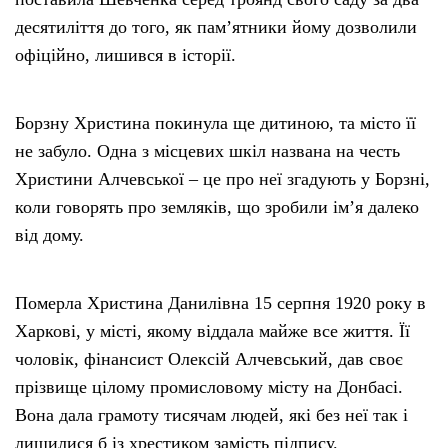
десятиліття до того, як памʼятники йому дозволили
офіційно, лишився в історії.
Борзну Христина покинула ще дитиною, та місто її
не забуло. Одна з місцевих шкіл названа на честь
Христини Алчевської – це про неї згадують у Борзні,
коли говорять про земляків, що зробили імʼя далеко
від дому.
Померла Христина Данилівна 15 серпня 1920 року в
Харкові, у місті, якому віддала майже все життя. Її
чоловік, фінансист Олексій Алчевський, дав своє
прізвище цілому промисловому місту на Донбасі.
Вона дала грамоту тисячам людей, які без неї так і
лишилися б із хрестиком замість підпису.