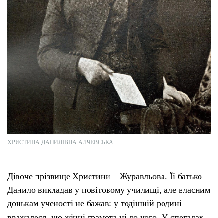
ХРИСТИНА ДАНИЛІВНА АЛЧЕВСЬКА
Дівоче прізвище Христини – Журавльова. Її батько
Данило викладав у повітовому училищі, але власним
донькам ученості не бажав: у тодішній родині
вважалося, що жінці грамота ні до чого. У спогадах