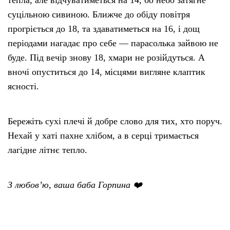
тепла, але відчуватиметься на 14, бо небо затягне
суцільною сивиною. Ближче до обіду повітря
прогріється до 18, та здаватиметься на 16, і дощ
періодами нагадає про себе — парасолька зайвою не
буде. Під вечір знову 18, хмари не розійдуться. А
вночі опуститься до 14, місцями вигляне клаптик
ясності.
Бережіть сухі плечі й добре слово для тих, хто поруч.
Нехай у хаті пахне хлібом, а в серці тримається
лагідне літнє тепло.
З любов’ю, ваша баба Горпина ❤️