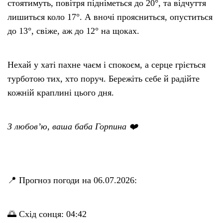
стоятимуть, повітря підніметься до 20°, та відчуття
лишиться коло 17°. А вночі проясниться, опуститься
до 13°, свіже, аж до 12° на щоках.
Нехай у хаті пахне чаєм і спокоєм, а серце гріється
турботою тих, хто поруч. Бережіть себе й радійте
кожній краплині цього дня.
З любов’ю, ваша баба Горпина ❤️
📍 Прогноз погоди на 06.07.2026:
🌅 Схід сонця: 04:42