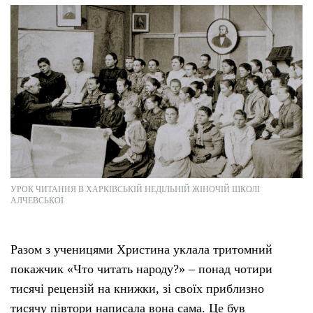
УРОК ЧИТАННЯ В ХАРКІВСЬКІЙ НЕДІЛЬНІЙ ЖІНОЧІЙ ШКОЛІ
АЛЧЕВСЬКОЇ
Разом з ученицями Христина уклала тритомний
покажчик «Что читать народу?» – понад чотири
тисячі рецензій на книжки, зі своїх приблизно
тисячу півтори написала вона сама. Це був