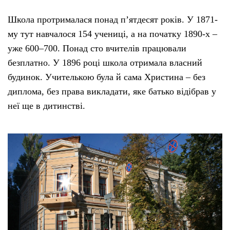
Школа протрималася понад пʼятдесят років. У 1871-
му тут навчалося 154 учениці, а на початку 1890-х –
уже 600–700. Понад сто вчителів працювали
безплатно. У 1896 році школа отримала власний
будинок. Учителькою була й сама Христина – без
диплома, без права викладати, яке батько відібрав у
неї ще в дитинстві.