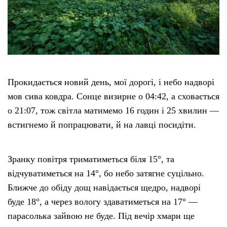
Прокидається новий день, мої дорогі, і небо надворі
мов сива ковдра. Сонце визирне о 04:42, а сховається
о 21:07, тож світла матимемо 16 годин і 25 хвилин —
встигнемо й попрацювати, й на лавці посидіти.
Зранку повітря триматиметься біля 15°, та
відчуватиметься на 14°, бо небо затягне суцільно.
Ближче до обіду дощ навідається щедро, надворі
буде 18°, а через вологу здаватиметься на 17° —
парасолька зайвою не буде. Під вечір хмари ще