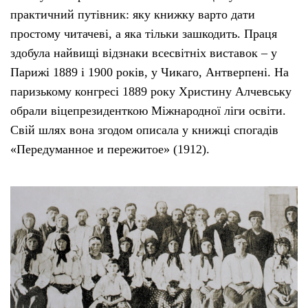
практичний путівник: яку книжку варто дати
простому читачеві, а яка тільки зашкодить. Праця
здобула найвищі відзнаки всесвітніх виставок – у
Парижі 1889 і 1900 років, у Чикаго, Антверпені. На
паризькому конгресі 1889 року Христину Алчевську
обрали віцепрезиденткою Міжнародної ліги освіти.
Свій шлях вона згодом описала у книжці спогадів
«Передуманное и пережитое» (1912).