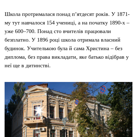
Школа протрималася понад пʼятдесят років. У 1871-
му тут навчалося 154 учениці, а на початку 1890-х –
уже 600–700. Понад сто вчителів працювали
безплатно. У 1896 році школа отримала власний
будинок. Учителькою була й сама Христина – без
диплома, без права викладати, яке батько відібрав у
неї ще в дитинстві.