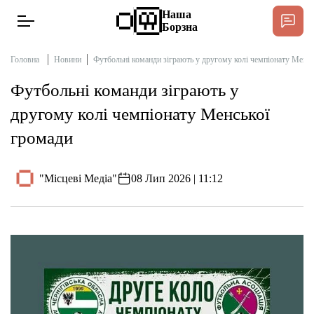
Наша
Борзна
Головна
Новини
Футбольні команди зіграють у другому колі чемпіонату Менсь
Футбольні команди зіграють у
Новини
другому колі чемпіонату Менської
громади
Інтерв’ю
"Місцеві Медіа"
08 Лип 2026 | 11:12
Тексти
Публікації
Довідник
Редакційна політика