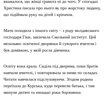
вважалося, що жінці грамота ні до чого. У спогадах
Христина писала про нього як про жорстоку людину,
що підіймала руку на дітей і кріпачок.
Мати походила з іншого світу – з роду молдавського
господаря Гіки, закінчила Смольний інститут. Цей
мезальянс освіченої дворянки й суворого вчителя і
був домівкою, у якій росла дівчинка.
Освіту вона крала. Сиділа під дверима, поки братів
навчали вчителі, і повторювала за ними по складах.
Читати навчилася підслуховуючи. Згодом родина
переїхала до Курська, куди перевели батька, і там
минули дитячі та юнацькі роки борзнянки.