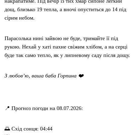
накрапатиме. Під вечір із тих хмар сипоне легкий
дощ, близько 19 тепла, а вночі опуститься до 14 під
сірим небом.
Парасолька нині зайвою не буде, тримайте її під
рукою. Нехай у хаті пахне свіжим хлібом, а на серці
буде так само тепло, як у липневому саду після дощу.
З любов’ю, ваша баба Горпина ❤️
📍 Прогноз погоди на 08.07.2026:
🌅 Схід сонця: 04:44