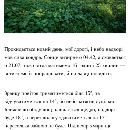
Прокидається новий день, мої дорогі, і небо надворі
мов сива ковдра. Сонце визирне о 04:42, а сховається
о 21:07, тож світла матимемо 16 годин і 25 хвилин —
встигнемо й попрацювати, й на лавці посидіти.
Зранку повітря триматиметься біля 15°, та
відчуватиметься на 14°, бо небо затягне суцільно.
Ближче до обіду дощ навідається щедро, надворі
буде 18°, а через вологу здаватиметься на 17° —
парасолька зайвою не буде. Під вечір хмари ще