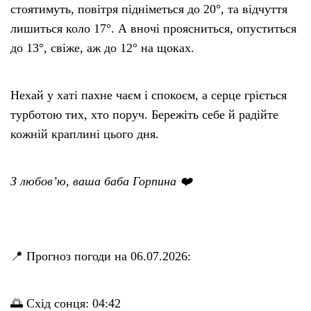
стоятимуть, повітря підніметься до 20°, та відчуття
лишиться коло 17°. А вночі проясниться, опуститься
до 13°, свіже, аж до 12° на щоках.
Нехай у хаті пахне чаєм і спокоєм, а серце гріється
турботою тих, хто поруч. Бережіть себе й радійте
кожній краплині цього дня.
З любов’ю, ваша баба Горпина ❤️
📍 Прогноз погоди на 06.07.2026:
🌅 Схід сонця: 04:42