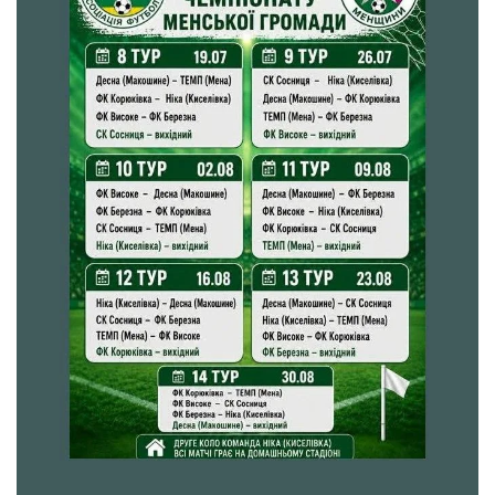
Етичний кодекс
Рекламні прайси
Про нас
Бюджет
Тендери
Контакти