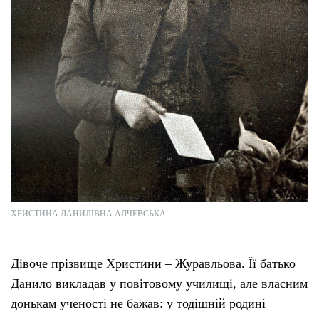
ХРИСТИНА ДАНИЛІВНА АЛЧЕВСЬКА
Дівоче прізвище Христини – Журавльова. Її батько
Данило викладав у повітовому училищі, але власним
донькам ученості не бажав: у тодішній родині