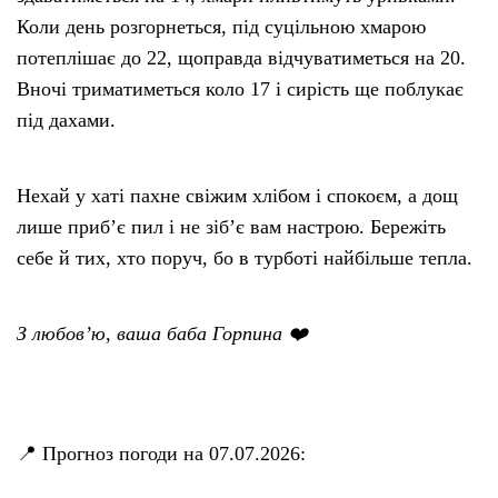
Коли день розгорнеться, під суцільною хмарою
потеплішає до 22, щоправда відчуватиметься на 20.
Вночі триматиметься коло 17 і сирість ще поблукає
під дахами.
Нехай у хаті пахне свіжим хлібом і спокоєм, а дощ
лише приб’є пил і не зіб’є вам настрою. Бережіть
себе й тих, хто поруч, бо в турботі найбільше тепла.
З любов’ю, ваша баба Горпина ❤️
📍 Прогноз погоди на 07.07.2026: