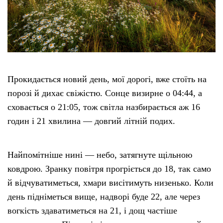
Прокидається новий день, мої дорогі, вже стоїть на
порозі й дихає свіжістю. Сонце визирне о 04:44, а
сховається о 21:05, тож світла назбирається аж 16
годин і 21 хвилина — довгий літній подих.
Найпомітніше нині — небо, затягнуте щільною
ковдрою. Зранку повітря прогріється до 18, так само
й відчуватиметься, хмари висітимуть низенько. Коли
день підніметься вище, надворі буде 22, але через
вогкість здаватиметься на 21, і дощ частіше