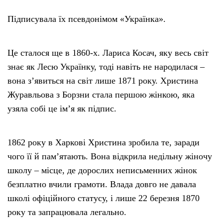
Підписувала їх псевдонімом «Українка».
Це сталося ще в 1860-х. Лариса Косач, яку весь світ
знає як Лесю Українку, тоді навіть не народилася –
вона зʼявиться на світ лише 1871 року. Христина
Журавльова з Борзни стала першою жінкою, яка
узяла собі це імʼя як підпис.
1862 року в Харкові Христина зробила те, заради
чого її й памʼятають. Вона відкрила недільну жіночу
школу – місце, де дорослих неписьменних жінок
безплатно вчили грамоти. Влада довго не давала
школі офіційного статусу, і лише 22 березня 1870
року та запрацювала легально.