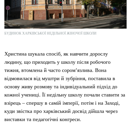
БУДИНОК ХАРКІВСЬКОЇ НЕДІЛЬНОЇ ЖІНОЧОЇ ШКОЛИ
Христина шукала спосіб, як навчити дорослу
людину, що приходить у школу після робочого
тижня, втомлена й часто соромʼязлива. Вона
відмовилася від муштри й зубріння, поставила в
основу живу розмову та індивідуальний підхід до
кожної учениці. Її недільну школу почали ставити за
взірець – спершу в самій імперії, потім і на Заході,
куди звістка про харківський досвід дійшла через
виставки та педагогічні конгреси.