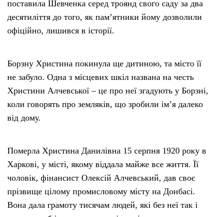
поставила Шевченка серед троянд свого саду за два
десятиліття до того, як памʼятники йому дозволили
офіційно, лишився в історії.
Борзну Христина покинула ще дитиною, та місто її
не забуло. Одна з місцевих шкіл названа на честь
Христини Алчевської – це про неї згадують у Борзні,
коли говорять про земляків, що зробили імʼя далеко
від дому.
Померла Христина Данилівна 15 серпня 1920 року в
Харкові, у місті, якому віддала майже все життя. Її
чоловік, фінансист Олексій Алчевський, дав своє
прізвище цілому промисловому місту на Донбасі.
Вона дала грамоту тисячам людей, які без неї так і