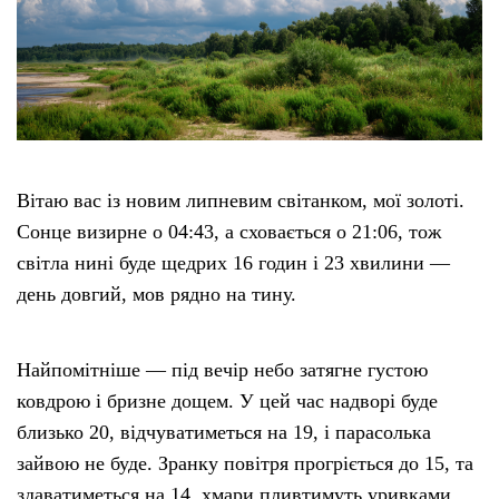
Вітаю вас із новим липневим світанком, мої золоті.
Сонце визирне о 04:43, а сховається о 21:06, тож
світла нині буде щедрих 16 годин і 23 хвилини —
день довгий, мов рядно на тину.
Найпомітніше — під вечір небо затягне густою
ковдрою і бризне дощем. У цей час надворі буде
близько 20, відчуватиметься на 19, і парасолька
зайвою не буде. Зранку повітря прогріється до 15, та
здаватиметься на 14, хмари пливтимуть уривками.