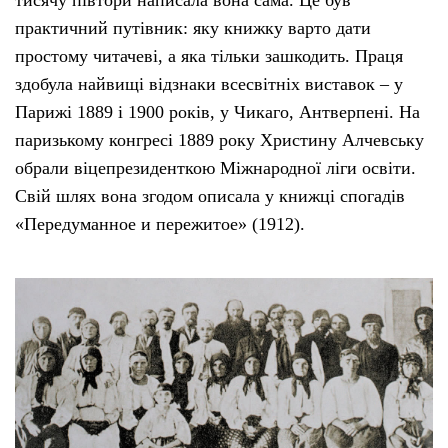
тисячу півтори написала вона сама. Це був
практичний путівник: яку книжку варто дати
простому читачеві, а яка тільки зашкодить. Праця
здобула найвищі відзнаки всесвітніх виставок – у
Парижі 1889 і 1900 років, у Чикаго, Антверпені. На
паризькому конгресі 1889 року Христину Алчевську
обрали віцепрезиденткою Міжнародної ліги освіти.
Свій шлях вона згодом описала у книжці спогадів
«Передуманное и пережитое» (1912).