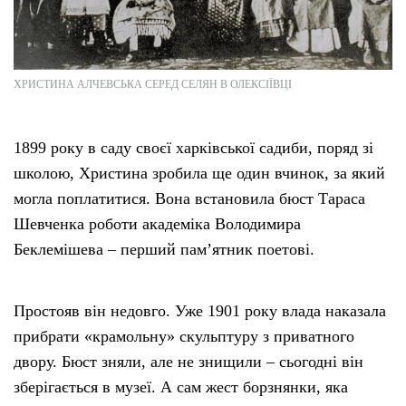
ХРИСТИНА АЛЧЕВСЬКА СЕРЕД СЕЛЯН В ОЛЕКСІЇВЦІ
1899 року в саду своєї харківської садиби, поряд зі
школою, Христина зробила ще один вчинок, за який
могла поплатитися. Вона встановила бюст Тараса
Шевченка роботи академіка Володимира
Беклемішева – перший памʼятник поетові.
Простояв він недовго. Уже 1901 року влада наказала
прибрати «крамольну» скульптуру з приватного
двору. Бюст зняли, але не знищили – сьогодні він
зберігається в музеї. А сам жест борзнянки, яка