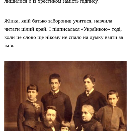
лишилися б із хрестиком замість підпису.
Жінка, якій батько заборонив учитися, навчила
читати цілий край. І підписалася «Українкою» тоді,
коли це слово ще нікому не спало на думку взяти за
імʼя.