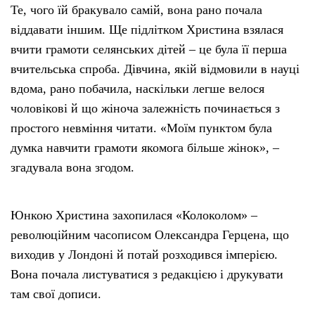
Те, чого їй бракувало самій, вона рано почала
віддавати іншим. Ще підлітком Христина взялася
вчити грамоти селянських дітей – це була її перша
вчительська спроба. Дівчина, якій відмовили в науці
вдома, рано побачила, наскільки легше велося
чоловікові й що жіноча залежність починається з
простого невміння читати. «Моїм пунктом була
думка навчити грамоти якомога більше жінок», –
згадувала вона згодом.
Юнкою Христина захопилася «Колоколом» –
революційним часописом Олександра Герцена, що
виходив у Лондоні й потай розходився імперією.
Вона почала листуватися з редакцією і друкувати
там свої дописи.